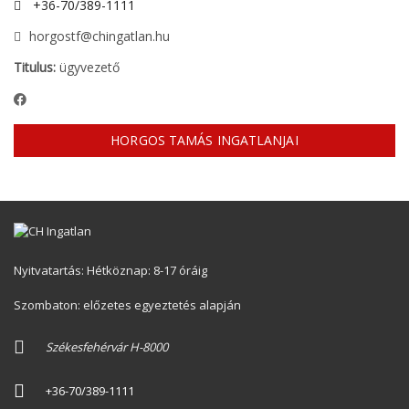
+36-70/389-1111
horgostf@chingatlan.hu
Titulus:
ügyvezető
HORGOS TAMÁS INGATLANJAI
Nyitvatartás: Hétköznap: 8-17 óráig
Szombaton: előzetes egyeztetés alapján
Székesfehérvár H-8000
+36-70/389-1111