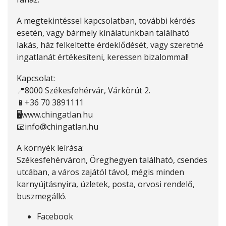
A megtekintéssel kapcsolatban, további kérdés
esetén, vagy bármely kínálatunkban található
lakás, ház felkeltette érdeklődését, vagy szeretné
ingatlanát értékesíteni, keressen bizalommal!
Kapcsolat:
📍8000 Székesfehérvár, Várkörút 2.
📱+36 70 3891111
🖥www.chingatlan.hu
📧
info@chingatlan.hu
A környék leírása:
Székesfehérváron, Öreghegyen található, csendes
utcában, a város zajától távol, mégis minden
karnyújtásnyira, üzletek, posta, orvosi rendelő,
buszmegálló.
Facebook