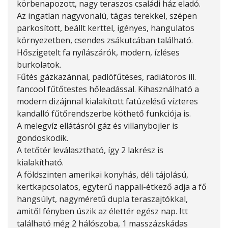
körbenapozott, nagy teraszos családi ház eladó.
Az ingatlan nagyvonalú, tágas terekkel, szépen
parkosított, beállt kerttel, igényes, hangulatos
környezetben, csendes zsákutcában található.
Hőszigetelt fa nyílászárók, modern, ízléses
burkolatok.
Fűtés gázkazánnal, padlófűtéses, radiátoros ill.
fancool fűtőtestes hőleadással. Kihasználható a
modern dizájnnal kialakított fatüzelésű vízteres
kandalló fűtőrendszerbe köthető funkciója is.
A melegvíz ellátásról gáz és villanybojler is
gondoskodik.
A tetőtér leválasztható, így 2 lakrész is
kialakítható.
A földszinten amerikai konyhás, déli tájolású,
kertkapcsolatos, egyterű nappali-étkező adja a fő
hangsúlyt, nagyméretű dupla teraszajtókkal,
amitől fényben úszik az élettér egész nap. Itt
található még 2 hálószoba, 1 masszázskádas