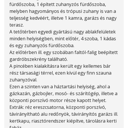
fürdőszoba, 1 épített zuhanyzós fürdőszoba,
melyben hagyományos és trópusi zuhany is van a
teljesség kedvéért, illetve 1 kamra, garázs és nagy
terasz.
A tetőtérben egyedi gyártású nagy ablakfelületek
minden helyiségben, mint előtér, 4 szoba, 1 kádas
és egy zuhanyzós fürdőszoba.
Az előtérben ill. egy szobában faltól-falig beépített
gardróbszekrény található.
A pincében kialakításra került egy kellemes bár
rész társasági térrel, ezen kívül egy finn szauna
zuhanyzóval.
Ezen a szinten van a háztartási helyiség, ahol a
gázkazán, gázbojler, mosó- és szárítógép, illetve a
központi porszívó motor része kapott helyet.
Extrák: réz ereszcsatorna, központi porszívó,
távirányítható alu redőnyök, távirányítós garázs ill.
kertkapu, riasztórendszer kiépítve, tárolásra kerti
faház.