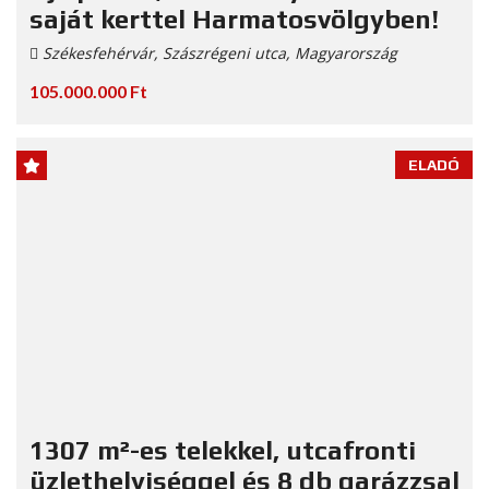
saját kerttel Harmatosvölgyben!
Székesfehérvár, Szászrégeni utca, Magyarország
105.000.000 Ft
ELADÓ
1307 m²-es telekkel, utcafronti
üzlethelyiséggel és 8 db garázzsal