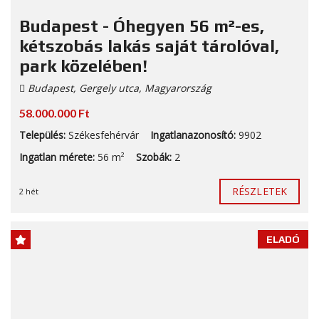
Budapest - Óhegyen 56 m²-es,
kétszobás lakás saját tárolóval,
park közelében!
Budapest, Gergely utca, Magyarország
58.000.000 Ft
Település:
Székesfehérvár
Ingatlanazonosító:
9902
Ingatlan mérete:
56 m²
Szobák:
2
RÉSZLETEK
2 hét
ELADÓ