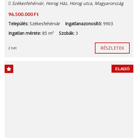
Székesfehérvár, Horog Ház, Horog utca, Magyarország
96.500.000 Ft
Település:
Székesfehérvár
Ingatlanazonosító:
9903
Ingatlan mérete:
85 m²
Szobák:
3
RÉSZLETEK
2 hét
ELADÓ