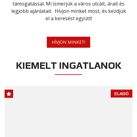
támogatással. Mi ismerjük a város utcáit, árait és
legjobb ajánlatait. Hívjon minket most, és kezdjük
el a keresést együtt!
HÍVJON MINKET!
KIEMELT INGATLANOK
ELADÓ