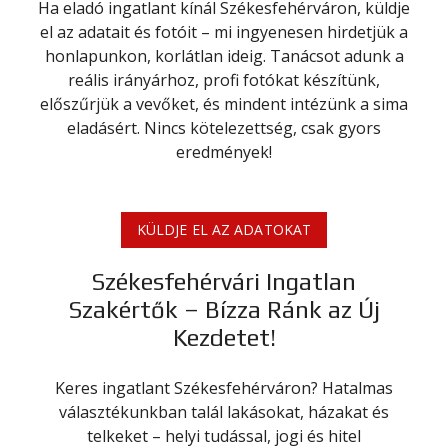
Ha eladó ingatlant kínál Székesfehérváron, küldje
el az adatait és fotóit – mi ingyenesen hirdetjük a
honlapunkon, korlátlan ideig. Tanácsot adunk a
reális irányárhoz, profi fotókat készítünk,
előszűrjük a vevőket, és mindent intézünk a sima
eladásért. Nincs kötelezettség, csak gyors
eredmények!
KÜLDJE EL AZ ADATOKAT
Székesfehérvári Ingatlan
Szakértők – Bízza Ránk az Új
Kezdetet!
Keres ingatlant Székesfehérváron? Hatalmas
választékunkban talál lakásokat, házakat és
telkeket – helyi tudással, jogi és hitel