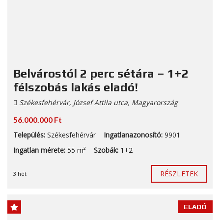
Belvárostól 2 perc sétára – 1+2
félszobás lakás eladó!
Székesfehérvár, József Attila utca, Magyarország
56.000.000 Ft
Település:
Székesfehérvár
Ingatlanazonosító:
9901
Ingatlan mérete:
55 m²
Szobák:
1+2
RÉSZLETEK
3 hét
ELADÓ