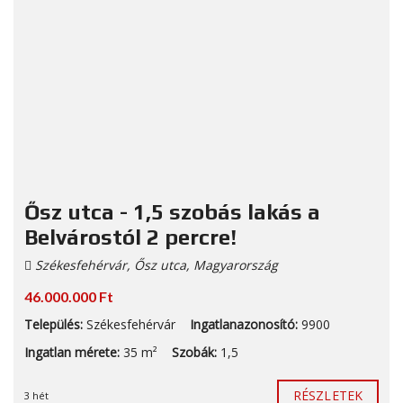
Ősz utca - 1,5 szobás lakás a
Belvárostól 2 percre!
Székesfehérvár, Ősz utca, Magyarország
46.000.000 Ft
Település:
Székesfehérvár
Ingatlanazonosító:
9900
Ingatlan mérete:
35 m²
Szobák:
1,5
RÉSZLETEK
3 hét