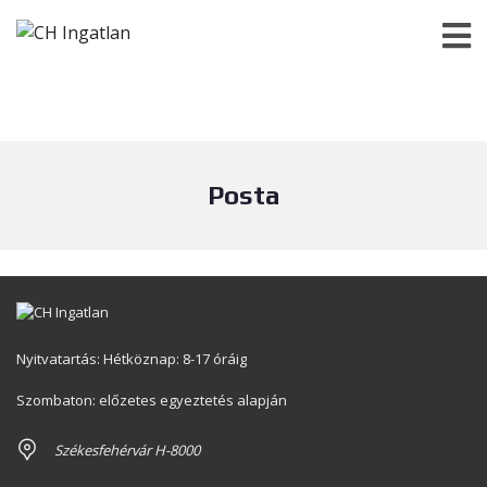
Posta
Nyitvatartás: Hétköznap: 8-17 óráig
Szombaton: előzetes egyeztetés alapján
Székesfehérvár H-8000