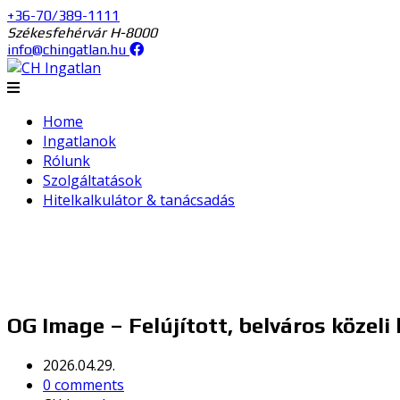
+36-70/389-1111
Székesfehérvár H-8000
info@chingatlan.hu
Home
Ingatlanok
Rólunk
Szolgáltatások
Hitelkalkulátor & tanácsadás
OG Image – Felújított, belváros közel
2026.04.29.
0 comments