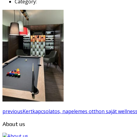
Category:
previous
Kertkapcsolatos, napelemes otthon saját wellness
About us