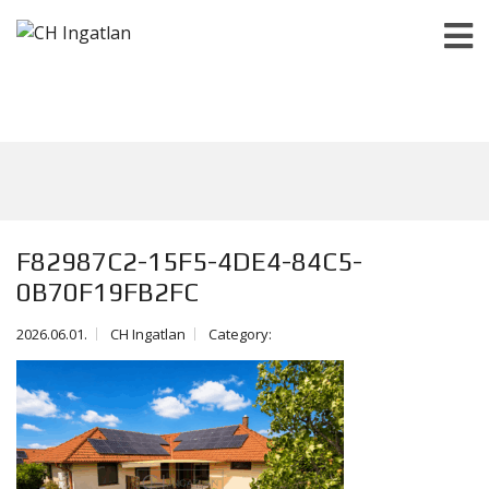
F82987C2-15F5-4DE4-84C5-
0B70F19FB2FC
2026.06.01.
CH Ingatlan
Category: