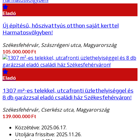
Eladó
Új építésű, hőszivattyús otthon saját kerttel
Harmatosvölgyben!
Székesfehérvár, Szászrégeni utca, Magyarország
105.000.000 Ft
Eladó
1307 m²-es telekkel, utcafronti üzlethelyiséggel és
8 db garázzsal eladó családi ház Székesfehérváron!
Székesfehérvár, Cserkész utca, Magyarország
139.000.000 Ft
Közzétéve:
2025.06.17.
Utoljára frissítve:
2025.11.26.