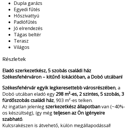
Dupla garázs
Egyedi fűtés
Hőszivattyú
Padlófűtés
Jó elrendezés
Tágas beltér
Terasz
Világos
Részletek
Eladó szerkezetkész, 5 szobás családi ház
Székesfehérváron – kitűnő lokációban, a Dobó utcában!
Székesfehérvár egyik legkeresettebb városrészében
, a
Dobó utcában eladó egy
298 m²-es, 2 szintes, 5 szobás, 3
fürdőszobás családi ház
, 903 m²-es telken.
Az ingatlan jelenleg
szerkezetkész állapotban
van (~40%-
os készültség), így még
teljesen az Ön igényeire
szabható
.
Kulcsrakészen is átvehető, külön megállapodással!