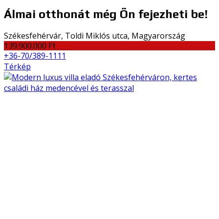
Álmai otthonát még Ön fejezheti be!
Székesfehérvár, Toldi Miklós utca, Magyarország
139.900.000 Ft
+36-70/389-1111
Térkép