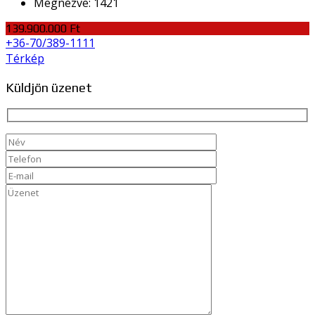
Megnézve:
1421
139.900.000 Ft
+36-70/389-1111
Térkép
Küldjön üzenet