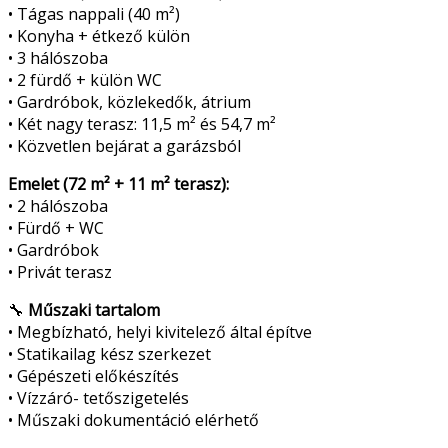
• Tágas nappali (40 m²)
• Konyha + étkező külön
• 3 hálószoba
• 2 fürdő + külön WC
• Gardróbok, közlekedők, átrium
• Két nagy terasz: 11,5 m² és 54,7 m²
• Közvetlen bejárat a garázsból
Emelet (72 m² + 11 m² terasz):
• 2 hálószoba
• Fürdő + WC
• Gardróbok
• Privát terasz
🔧
Műszaki tartalom
• Megbízható, helyi kivitelező által építve
• Statikailag kész szerkezet
• Gépészeti előkészítés
• Vízzáró- tetőszigetelés
• Műszaki dokumentáció elérhető