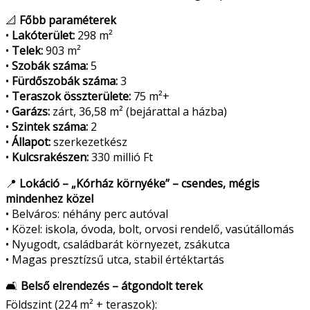
📐
Főbb paraméterek
•
Lakóterület:
298 m²
•
Telek:
903 m²
•
Szobák száma:
5
•
Fürdőszobák száma:
3
•
Teraszok összterülete:
75 m²+
•
Garázs:
zárt, 36,58 m² (bejárattal a házba)
•
Szintek száma:
2
•
Állapot:
szerkezetkész
•
Kulcsrakészen:
330 millió Ft
📍
Lokáció – „Kórház környéke” – csendes, mégis
mindenhez közel
• Belváros: néhány perc autóval
• Közel: iskola, óvoda, bolt, orvosi rendelő, vasútállomás
• Nyugodt, családbarát környezet, zsákutca
• Magas presztízsű utca, stabil értéktartás
🛋
Belső elrendezés – átgondolt terek
Földszint (224 m² + teraszok):