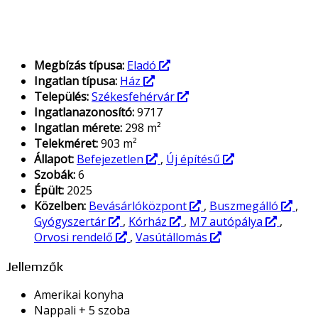
Megbízás típusa:
Eladó
Ingatlan típusa:
Ház
Település:
Székesfehérvár
Ingatlanazonosító:
9717
Ingatlan mérete:
298 m²
Telekméret:
903 m²
Állapot:
Befejezetlen
,
Új építésű
Szobák:
6
Épült:
2025
Közelben:
Bevásárlóközpont
,
Buszmegálló
,
Gyógyszertár
,
Kórház
,
M7 autópálya
,
Orvosi rendelő
,
Vasútállomás
Jellemzők
Amerikai konyha
Nappali + 5 szoba