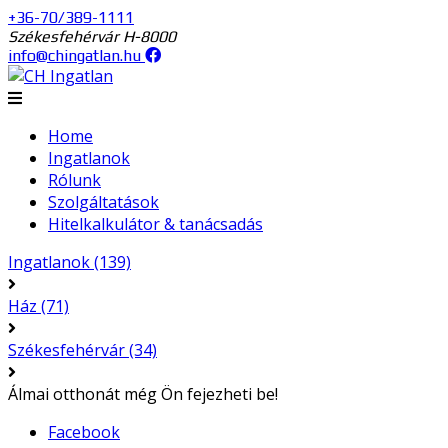
+36-70/389-1111
Székesfehérvár H-8000
info@chingatlan.hu
Home
Ingatlanok
Rólunk
Szolgáltatások
Hitelkalkulátor & tanácsadás
Ingatlanok
(139)
Ház
(71)
Székesfehérvár
(34)
Álmai otthonát még Ön fejezheti be!
Facebook