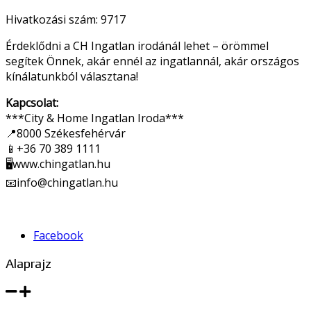
Hivatkozási szám: 9717
Érdeklődni a CH Ingatlan irodánál lehet – örömmel
segítek Önnek, akár ennél az ingatlannál, akár országos
kínálatunkból választana!
Kapcsolat:
***City & Home Ingatlan Iroda***
📍8000 Székesfehérvár
📱+36 70 389 1111
🖥www.chingatlan.hu
📧
info@chingatlan.hu
Facebook
Alaprajz