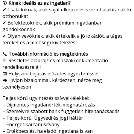
🎯
Kinek ideális ez az ingatlan?
✔ Családoknak, akik saját elképzelés szerint alakítanák ki
otthonukat
✔ Befektetőknek, akik prémium ingatlanban
gondolkodnak
✔ Olyan vevőknek, akik értékelik a jó lokációt, a tágas
tereket és a minőségi kivitelezést
📞
További információ és megtekintés
📄 Részletes alaprajz és műszaki dokumentáció
rendelkezésre áll
📅 Helyszíni bejárás előzetes egyeztetéssel
📲 Hívjon bizalommal, kérdezzen, nézze meg
személyesen
Teljes körű ügyintézés szívvel-lélekkel:
– Díjmentes ingatlanérték-meghatározás
– Személyre szabott bank független hiteltanácsadás
– Teljes körű
Ügyvédi és jogi háttér
– Energetikai tanúsítvány
– Értékbecslés, ha eladó ingatlana is van