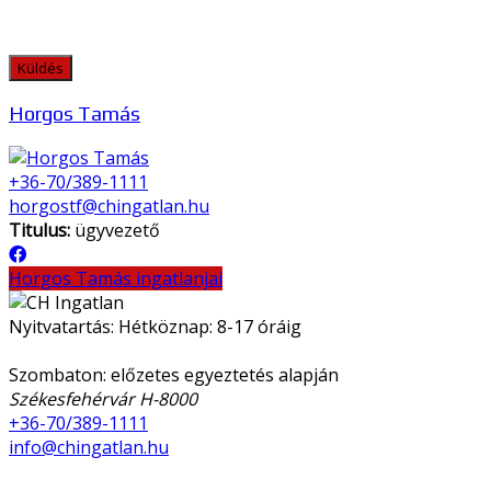
Horgos Tamás
+36-70/389-1111
horgostf@chingatlan.hu
Titulus:
ügyvezető
Horgos Tamás ingatlanjai
Nyitvatartás: Hétköznap: 8-17 óráig
Szombaton: előzetes egyeztetés alapján
Székesfehérvár H-8000
+36-70/389-1111
info@chingatlan.hu