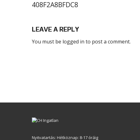
408F2A8BFDC8
LEAVE A REPLY
You must be
logged in
to post a comment.
Nyitvatartás: Hétköznap: 8-17 óráig