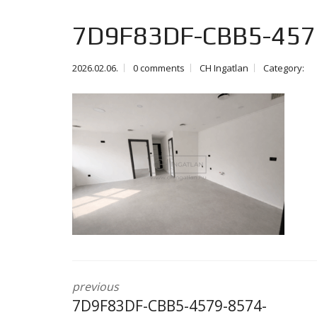
7D9F83DF-CBB5-457
2026.02.06.
0 comments
CH Ingatlan
Category:
previous
7D9F83DF-CBB5-4579-8574-