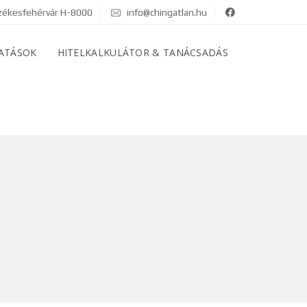
ékesfehérvár H-8000
info@chingatlan.hu
ATÁSOK
HITELKALKULÁTOR & TANÁCSADÁS