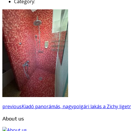
Category:
previous
Kiadó panorámás, nagypolgári lakás a Zichy ligetné
About us