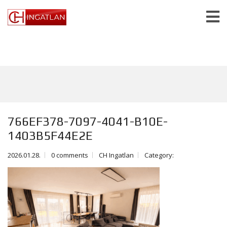
766EF378-7097-4041-B10E-
1403B5F44E2E
2026.01.28.
0 comments
CH Ingatlan
Category: