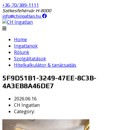
+36-70/389-1111
Székesfehérvár H-8000
info@chingatlan.hu
Home
Ingatlanok
Rólunk
Szolgáltatások
Hitelkalkulátor & tanácsadás
5F9D51B1-3249-47EE-8C3B-
4A3EB8A46DE7
2026.06.16.
CH Ingatlan
Category: