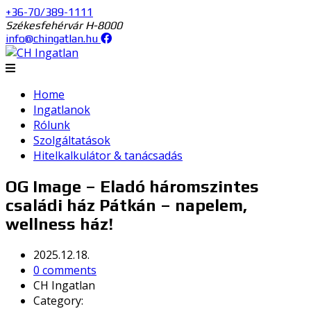
+36-70/389-1111
Székesfehérvár H-8000
info@chingatlan.hu
Home
Ingatlanok
Rólunk
Szolgáltatások
Hitelkalkulátor & tanácsadás
OG Image – Eladó háromszintes
családi ház Pátkán – napelem,
wellness ház!
2025.12.18.
0 comments
CH Ingatlan
Category: