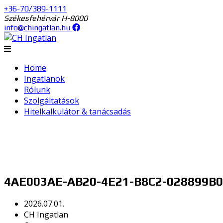
+36-70/389-1111
Székesfehérvár H-8000
info@chingatlan.hu
Home
Ingatlanok
Rólunk
Szolgáltatások
Hitelkalkulátor & tanácsadás
4AE003AE-AB20-4E21-B8C2-028899B
2026.07.01.
CH Ingatlan