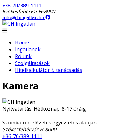
+36-70/389-1111
Székesfehérvár H-8000
info@chingatlan.hu
Home
Ingatlanok
Rólunk
Szolgáltatások
Hitelkalkulátor & tanácsadás
Kamera
Nyitvatartás: Hétköznap: 8-17 óráig
Szombaton: előzetes egyeztetés alapján
Székesfehérvár H-8000
+36-70/389-1111