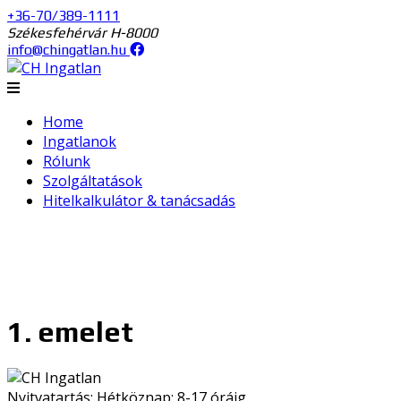
+36-70/389-1111
Székesfehérvár H-8000
info@chingatlan.hu
Home
Ingatlanok
Rólunk
Szolgáltatások
Hitelkalkulátor & tanácsadás
1. emelet
Nyitvatartás: Hétköznap: 8-17 óráig