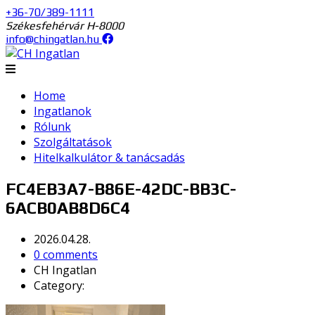
+36-70/389-1111
Székesfehérvár H-8000
info@chingatlan.hu
Home
Ingatlanok
Rólunk
Szolgáltatások
Hitelkalkulátor & tanácsadás
FC4EB3A7-B86E-42DC-BB3C-
6ACB0AB8D6C4
2026.04.28.
0 comments
CH Ingatlan
Category: