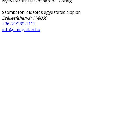
Nyitvatartás: Hétköznap: 8-17 óráig
Szombaton: előzetes egyeztetés alapján
Székesfehérvár H-8000
+36-70/389-1111
info@chingatlan.hu