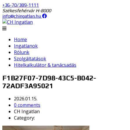
+36-70/389-1111
Székesfehérvár H-8000
info@chingatlan.hu
Home
Ingatlanok
Rólunk
Szolgáltatások
Hitelkalkulátor & tanácsadás
F1B27F07-7D98-43C5-B042-
72ADF3A95021
2026.01.15.
0 comments
CH Ingatlan
Category: