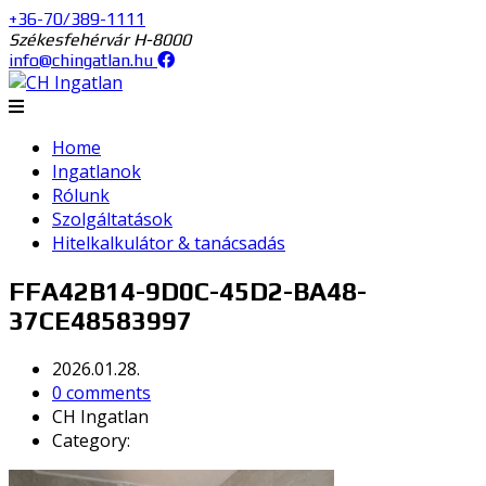
+36-70/389-1111
Székesfehérvár H-8000
info@chingatlan.hu
Home
Ingatlanok
Rólunk
Szolgáltatások
Hitelkalkulátor & tanácsadás
FFA42B14-9D0C-45D2-BA48-
37CE48583997
2026.01.28.
0 comments
CH Ingatlan
Category: