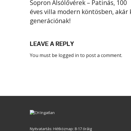
Sopron Alsólővérek – Patinás, 100
éves villa modern köntösben, akár 
generációnak!
LEAVE A REPLY
You must be
logged in
to post a comment.
Nyitvatartás: Hétköznap: 8-17 óráig