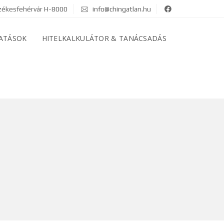
ékesfehérvár H-8000
info@chingatlan.hu
ATÁSOK
HITELKALKULÁTOR & TANÁCSADÁS