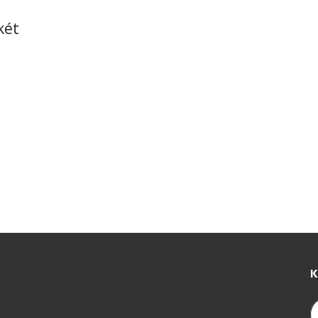
két
K